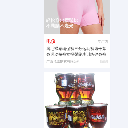
电仪
广西
磨毛裸感瑜伽裤三分运动裤速干紧
身运动短裤女提臀跑步训练健身裤
广西飞线制衣有限公司
广告