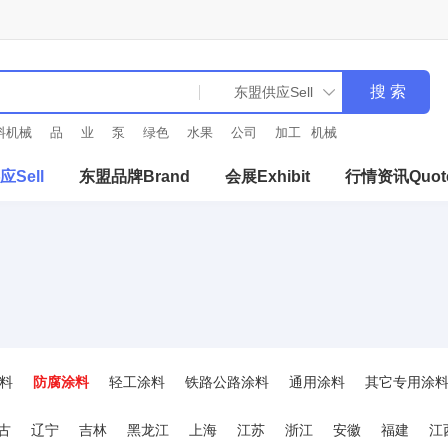
料机械
品
业
泵
绿色
水果
公司
加工
机械
Sell
东盟品牌Brand
会展Exhibit
行情资讯Quot
料
防腐涂料
轻工涂料
铁路公路涂料
通用涂料
其它专用涂
涂料
导电涂料
玻璃涂料
标线涂料
艺术涂料
粉末涂料
环
古
辽宁
吉林
黑龙江
上海
江苏
浙江
安徽
福建
江