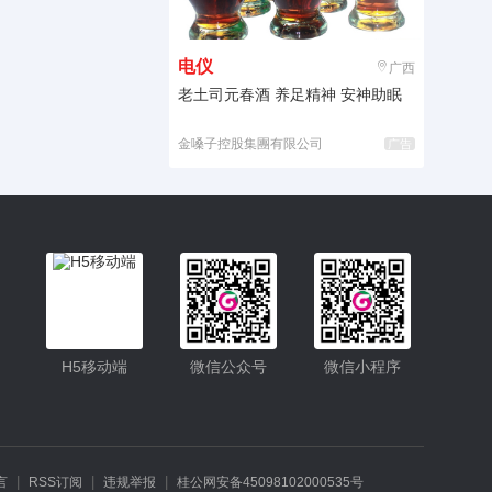
电仪
广西
老土司元春酒 养足精神 安神助眠
金嗓子控股集團有限公司
广告
入驻
H5移动端
微信公众号
微信小程序
客服
小程序
|
|
|
言
RSS订阅
违规举报
桂公网安备45098102000535号