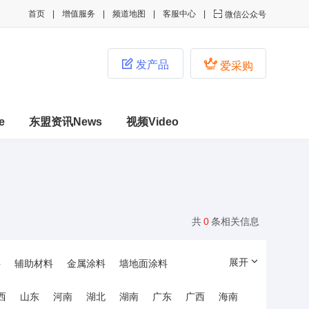
首页
增值服务
频道地图
客服中心

微信公众号


发产品
爱采购
e
东盟资讯News
视频Video
共
0
条相关信息
展开
料
辅助材料
金属涂料
墙地面涂料
氧涂料
西
山东
河南
湖北
湖南
广东
广西
海南