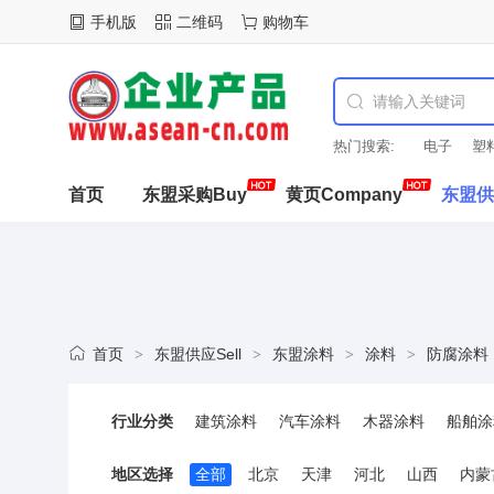
手机版
二维码
购物车
热门搜索:
电子
塑
首页
东盟采购Buy
黄页Company
东盟供应
知道Know
首页
东盟供应Sell
东盟涂料
涂料
防腐涂料
>
>
>
>
行业分类
建筑涂料
汽车涂料
木器涂料
船舶涂
塑料涂料
印染涂料
保温涂料
耐高温
地区选择
全部
北京
天津
河北
山西
内蒙