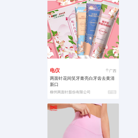
电仪
广西
两面针花间笑牙膏亮白牙齿去黄清
新口
柳州两面针股份有限公司
广告