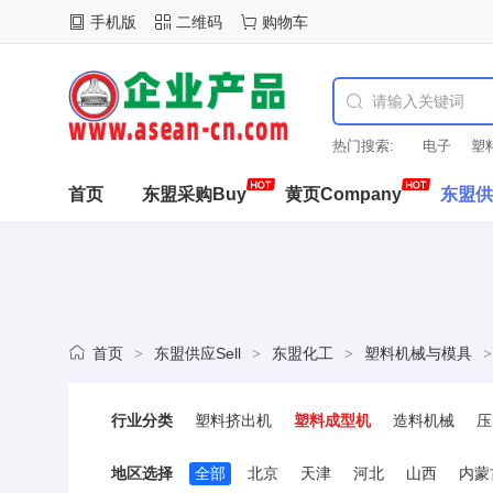
手机版
二维码
购物车
热门搜索:
电子
塑
首页
东盟采购Buy
黄页Company
东盟供应
知道Know
首页
东盟供应Sell
东盟化工
塑料机械与模具
>
>
>
>
行业分类
塑料挤出机
塑料成型机
造料机械
压
塑料拉丝机
塑料板材设备
塑料管材设
地区选择
全部
北京
天津
河北
山西
内蒙