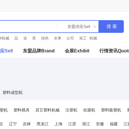
料机械
品
业
泵
绿色
水果
公司
加工
机械
Sell
东盟品牌Brand
会展Exhibit
行情资讯Quot
塑料成型机
塑机
塑料模具
其它塑料机械
注塑机
吹膜机
塑料吸塑机
备
塑机辅机
塑机配件
加料再生破碎机
发泡设备
古
辽宁
吉林
黑龙江
上海
江苏
浙江
安徽
福建
江