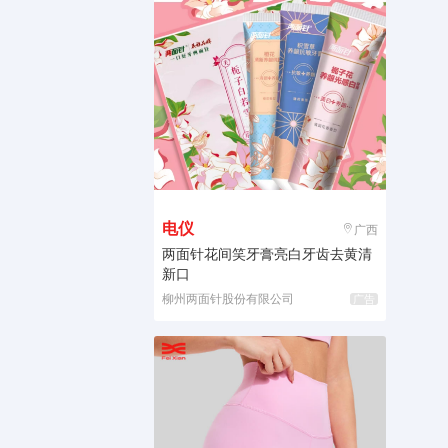
电仪
广西
两面针花间笑牙膏亮白牙齿去黄清
新口
柳州两面针股份有限公司
广告