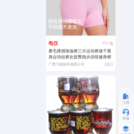
电仪
广西
磨毛裸感瑜伽裤三分运动裤速干紧
身运动短裤女提臀跑步训练健身裤
广西飞线制衣有限公司
广告
入驻
客服