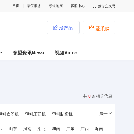
首页
增值服务
频道地图
客服中心

微信公众号


发产品
爱采购
e
东盟资讯News
视频Video
共
0
条相关信息
展开
塑料吹塑机
塑料压延机
塑料制袋机
西
山东
河南
湖北
湖南
广东
广西
海南