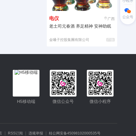
小程序
公众号
电仪
广西
老土司元春酒 养足精神 安神助眠
金嗓子控股集團有限公司
广告
H5移动端
微信公众号
微信小程序
|
|
|
言
RSS订阅
违规举报
桂公网安备45098102000535号