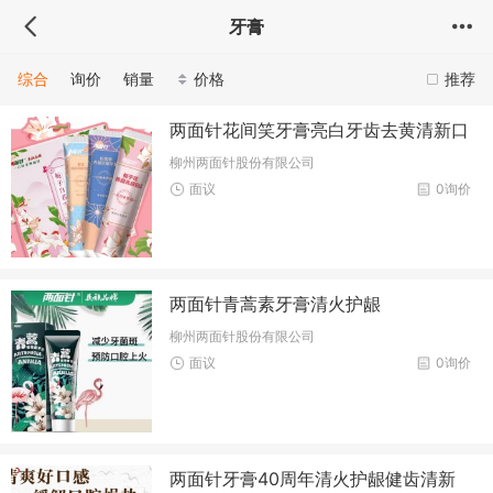
牙膏
综合
询价
销量
价格
推荐
两面针花间笑牙膏亮白牙齿去黄清新口
柳州两面针股份有限公司
面议
0询价
两面针青蒿素牙膏清火护龈
柳州两面针股份有限公司
面议
0询价
两面针牙膏40周年清火护龈健齿清新