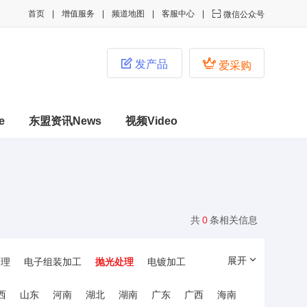
首页
增值服务
频道地图
客服中心

微信公众号


发产品
爱采购
e
东盟资讯News
视频Video
共
0
条相关信息
展开
处理
电子组装加工
抛光处理
电镀加工
西
山东
河南
湖北
湖南
广东
广西
海南