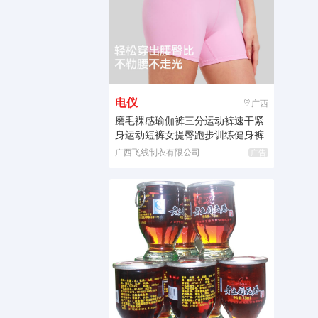
电仪
广西
磨毛裸感瑜伽裤三分运动裤速干紧
身运动短裤女提臀跑步训练健身裤
广西飞线制衣有限公司
广告